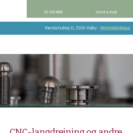
36 300 888​
Send e-mail
Værkstedvej 11, 2500 Valby -
Rutevejledning​
CNC-langdrejning og andre