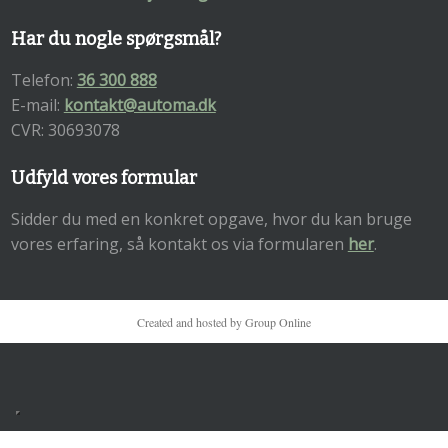
Har du nogle spørgsmål?
Telefon:
36 300 888
E-mail:
kontakt@automa.dk
​CVR: 30693078
Udfyld vores formular
Sidder du med en konkret opgave, hvor du kan bruge
vores erfaring, så kontakt os via formularen
her
.
Created and hosted by Group Online